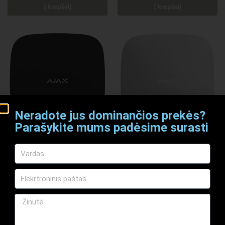
Į krepšelį
Į krepšelį
Neradote jus dominančios prekės?
Parašykite mums padėsime surasti
HUB Plus Black
HUB 2 PLUS white, centralė,
Ajax
496,95
€
523,74
€
Į krepšelį
Į krepšelį