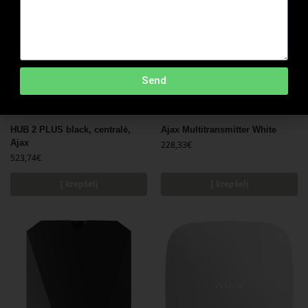
Send
HUB 2 PLUS black, centralė,
Ajax Multitransmitter White
Ajax
228,33
€
523,74
€
Į krepšelį
Į krepšelį