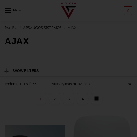
Meniu
0
Pradžia
APSAUGOS SISTEMOS
AJAX
/
/
AJAX
SHOW FILTERS
Rodoma 1–16 iš 55
1
2
3
4