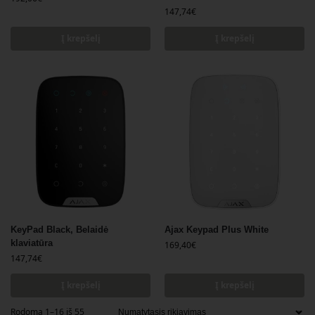
147,74
€
Į krepšelį
Į krepšelį
KeyPad Black, Belaidė
Ajax Keypad Plus White
klaviatūra
169,40
€
147,74
€
Į krepšelį
Į krepšelį
Rodoma 1–16 iš 55