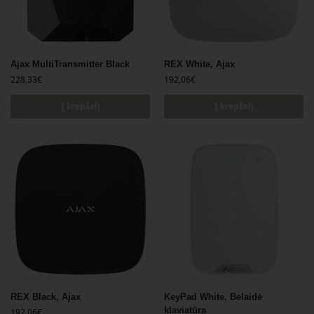
Ajax MultiTransmitter Black
REX White, Ajax
228,33
€
192,06
€
Į krepšelį
Į krepšelį
REX Black, Ajax
KeyPad White, Belaidė
klaviatūra
192,06
€