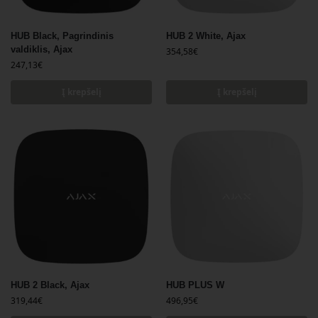
HUB Black, Pagrindinis
HUB 2 White, Ajax
valdiklis, Ajax
354,58
€
247,13
€
Į krepšelį
Į krepšelį
HUB 2 Black, Ajax
HUB PLUS W
319,44
€
496,95
€