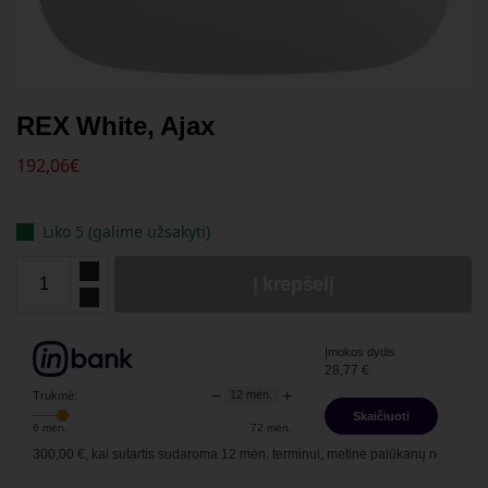
REX White, Ajax
192,06
€
Liko 5 (galime užsakyti)
Į krepšelį
Įmokos dydis
28,77
€
−
+
12
mėn.
Trukmė:
Skaičiuoti
6
mėn.
72
mėn.
tis
300,00
€, kai sutartis sudaroma
12
mėn. terminui, metinė palūkanų norma –
13,