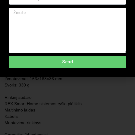
Hub — iki 99
Hub Plus — iki 149
Operacinė sistema: OS Malevich
Maitinimas:
Pagrindinis maitinimas: 110-40 V
Baterijos: Li-Ion 2 A.h
Temperatūros diapazonas: nuo -10°C iki +40°C
Atsparumas drėgmei: iki 75%
Send
Apsaugos funkcijos:
Sugadinimas, išmontavimas, trukdžiai
Išmatavimai: 163×163×36 mm
Svoris: 330 g
Rinkinį sudaro
REX Smart Home sistemos ryšio plėtiklis
Maitinimo laidas
Kabelis
Montavimo rinkinys
Garantija: 24 mėnesiai