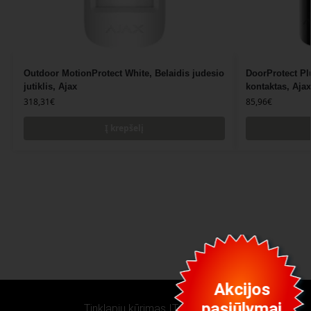
Outdoor MotionProtect White, Belaidis judesio
DoorProtect Pl
jutiklis, Ajax
kontaktas, Ajax
318,31
€
85,96
€
Į krepšelį
Akcijos
pasiūlymai
Tinklapių kūrimas IT VERSLAS