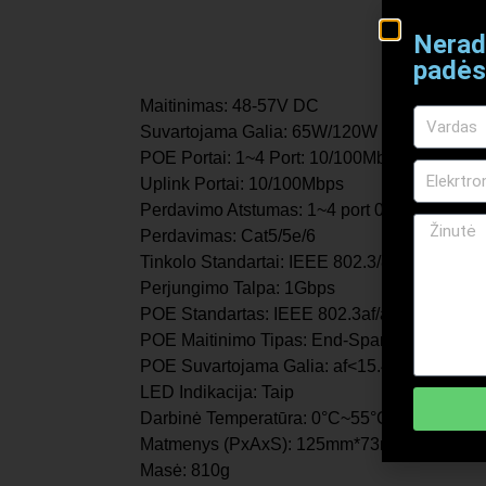
Nerad
padės
Maitinimas: 48-57V DC
Suvartojama Galia: 65W/120W
POE Portai: 1~4 Port: 10/100Mbps
Uplink Portai: 10/100Mbps
Perdavimo Atstumas: 1~4 port 0-100m, uplin
Perdavimas: Cat5/5e/6
Tinkolo Standartai: IEEE 802.3/802.3u, IEE
Perjungimo Talpa: 1Gbps
POE Standartas: IEEE 802.3af/at
POE Maitinimo Tipas: End-Span(1/2+,3/6-)
POE Suvartojama Galia: af<15.4W, at<30W k
LED Indikacija: Taip
Darbinė Temperatūra: 0°C~55°C
Matmenys (PxAxS): 125mm*73mm*27mm
Masė: 810g