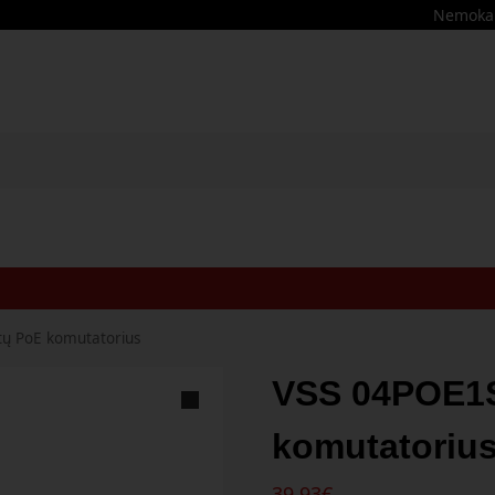
Nemokama
tų PoE komutatorius
VSS 04POE1S
komutatoriu
39,93
€