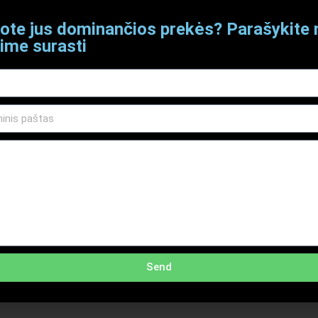
ote jus dominančios prekės? Parašykit
Aprašymas
Papildoma informacija
ime surasti
k port 0-100m
E 802.3x, IEEE 802.1p, IEEE 802.3az
iekvienas portas
Send