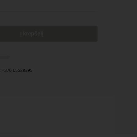
Į krepšelį
 +370 65528395