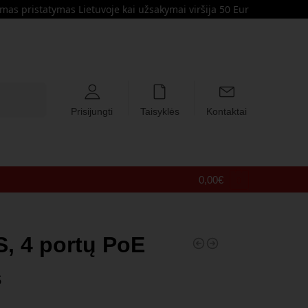
s pristatymas Lietuvoje kai užsakymai viršija 50 Eur
Ieškoti
Prisijungti
Taisyklės
Kontaktai
0,00
€
0
, 4 portų PoE
s