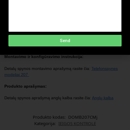
Specifikacija:
Parsisiųsti
Garantija 24 mėn.
Send
Montavimo ir konfigūravimo instrukcija:
Detalų spynos montavimo aprašymą rasite čia:
Telefonspynes
modeliai 207
Produkto aprašymas:
Detalų spynos aprašymą anglų kalba rasite čia:
Anglų kalba
Produkto kodas:
DOMB207CMj
Kategorija:
ĮEIGOS KONTROLĖ