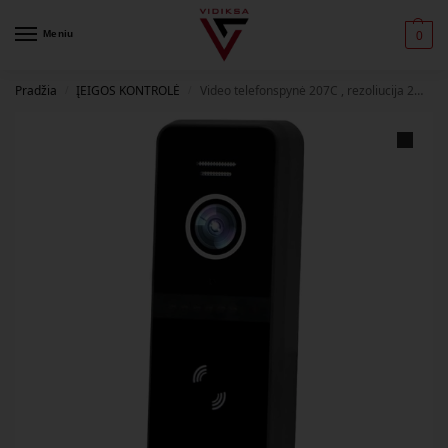
Meniu
0
Pradžia
ĮEIGOS KONTROLĖ
Video telefonspynė 207C , rezoliucija 2MP (magnetinė kortelė)
/
/