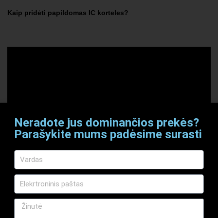
Kaip pridėti papildomas IC korteles?
Neradote jus dominančios prekės?
Parašykite mums padėsime surasti