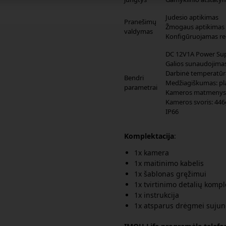
Judesio aptikimas
Pranešimų
Žmogaus aptikimas
valdymas
Konfigūruojamas re
DC 12V1A Power Su
Galios sunaudojima
Darbinė temperatūr
Bendri
Medžiagiškumas: pla
parametrai
Kameros matmenys:
Kameros svoris: 446
IP66
Komplektacija
:
1x kamera
1x maitinimo kabelis
1x šablonas gręžimui
1x tvirtinimo detalių kompl
1x instrukcija
1x atsparus drėgmei sujun