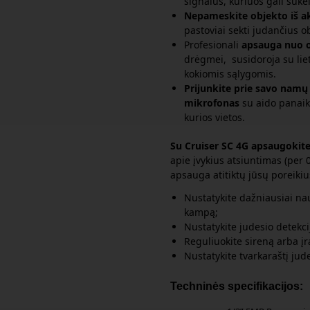
signalus, kuriuos gali sukel
Nepameskite objekto iš a
pastoviai sekti judančius 
Profesionali
apsauga nuo o
drėgmei, susidoroja su liet
kokiomis sąlygomis.
Prijunkite prie savo namų
mikrofonas
su aido panaiki
kurios vietos.
Su Cruiser SC 4G apsaugokit
apie įvykius atsiuntimas (per 
apsauga atitiktų jūsų poreikiu
Nustatykite dažniausiai n
kampą;
Nustatykite judesio detekci
Reguliuokite sireną arba įr
Nustatykite tvarkaraštį jud
Techninės specifikacijos: