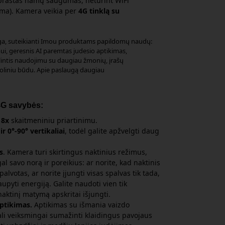
prastas namų saugumas, neturint WiFi
ma). Kamera veikia per
4G tinklą su
, suteikianti Imou produktams papildomų naudų:
ui, geresnis AI paremtas judesio aptikimas,
intis naudojimu su daugiau žmonių, įrašų
toliniu būdu. Apie paslaugą daugiau
4G savybės:
u
8x
skaitmeniniu priartinimu.
r 0°-90° vertikaliai
, todėl galite apžvelgti daug
s
. Kamera turi skirtingus naktinius režimus,
gal savo norą ir poreikius: ar norite, kad naktinis
palvotas, ar norite įjungti visas spalvas tik tada,
taupyti energiją. Galite naudoti vien tik
aktinį matymą apskritai išjungti.
ptikimas.
Aptikimas su išmania vaizdo
li veiksmingai sumažinti klaidingus pavojaus