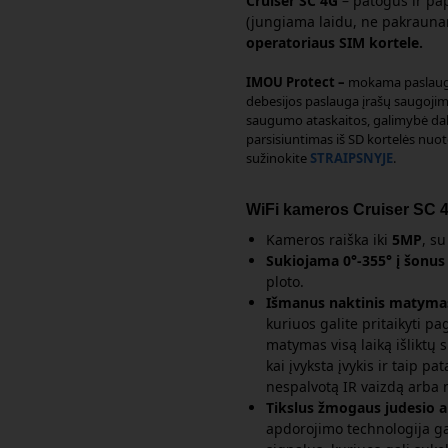
Cruiser SC 4G
– patogus ir pa
(jungiama laidu, ne pakrauna
operatoriaus SIM kortele.
IMOU Protect –
mokama paslauga
debesijos paslauga įrašų saugojim
saugumo ataskaitos, galimybė dal
parsisiuntimas iš SD kortelės nuo
sužinokite
STRAIPSNYJE
.
WiFi kameros Cruiser SC 
Kameros raiška iki
5MP
, s
Sukiojama 0°-355° į šonus i
ploto.
Išmanus naktinis matyma
kuriuos galite pritaikyti pa
matymas visą laiką išliktų s
kai įvyksta įvykis ir taip pa
nespalvotą IR vaizdą arba n
Tikslus žmogaus judesio a
apdorojimo technologija ga