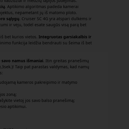
ti vabzdžiai ir medžių lapijos judėjimas.
kių
. Aptikimo algoritmas padeda kamerai
objektus, nepametant jų iš matomo ploto.
ro sąlygų
. Cruiser SC 4G yra atspari dulkėms ir
umi ir vėju, todėl esate saugūs visą parą bet
iš bet kurios vietos.
Integruotas garsiakalbis ir
nimo funkcija leidžia bendrauti su šeima iš bet
e savo namus išmaniai
. Itin greitas pranešimų
0,3sek.)! Taip pat parastas valdymas, kad namų
s:
audojamą kameros pakreipimo ir matymo
jos zoną;
ašykite vietoj jos savo balso pranešimą;
esio aptikimui.