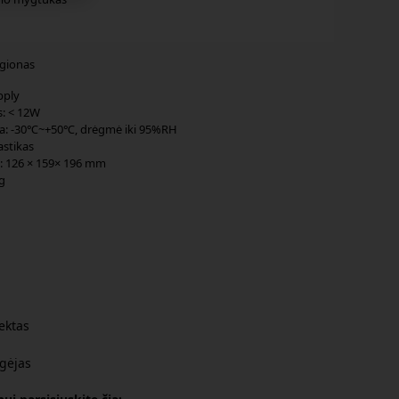
gionas
pply
s: < 12W
a: -30℃~+50℃, drėgmė iki 95%RH
stikas
 126 × 159× 196 mm
g
ektas
gėjas