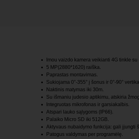
Imou vaizdo kamera veikianti 4G tinkle su 
5 MP(2880*1620) raiška.
Paprastas montavimas.
Sukiojama 0°-355° į šonus ir 0°-90° vertikal
Naktinis matymas iki 30m.
Su išmaniu judesio aptikimu, atskiria žmog
Integruotas mikrofonas ir garsiakalbis.
Atspari lauko sąlygoms (IP66).
Palaiko Micro SD iki 512GB.
Aktyvaus nubaidymo funkcija: gali įjungti š
Patogus valdymas per programėlę.