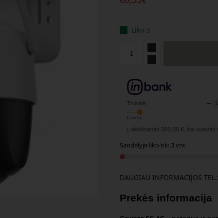
Liko 3
−
Trukmė:
6
mėn.
Pavyzdžiui, skolinantis
300,00
€, kai sutartis sudaroma
12
m
Sandėlyje liko tik: 3 vnt.
DAUGIAU INFORMACIJOS TEL.:
Prekės informacija