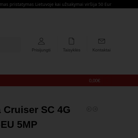
s pristatymas Lietuvoje kai užsakymai viršija 50 Eur
Ieškoti
Prisijungti
Taisyklės
Kontaktai
0,00
€
0
 Cruiser SC 4G
-EU 5MP