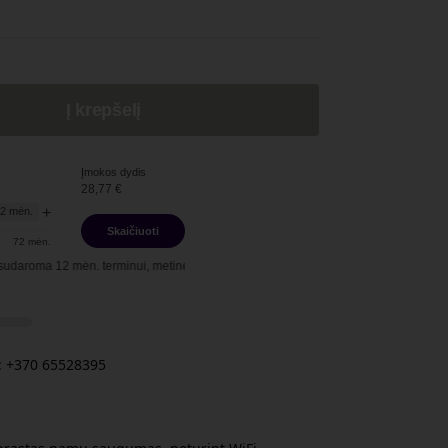
Į krepšelį
Įmokos dydis
28,77
€
+
12
mėn.
Skaičiuoti
72
mėn.
ėn. terminui, metinė palūkanų norma –
13,90
%
, sutarties sudarymo mokestis -
3,0
 +370 65528395