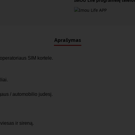
IMOU Life programėlę telefonu
Aprašymas
operatoriaus SIM kortele.
iai.
aus / automobilio judesį.
viesas ir sireną.