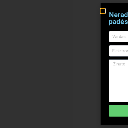
Nerad
padės