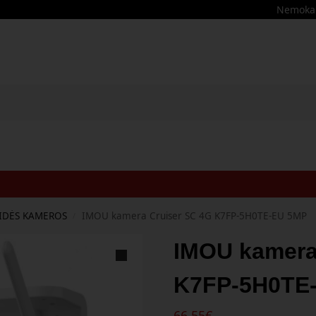
Nemokama
IDĖS KAMEROS
IMOU kamera Cruiser SC 4G K7FP-5H0TE-EU 5MP
/
IMOU kamera
K7FP-5H0TE
66,55
€