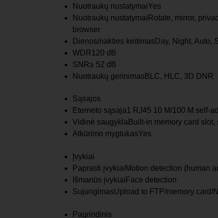
Nuotraukų nustatymai
Yes
Nuotraukų nustatymai
Rotate, mirror, priv
browser
Dienos/nakties keitimas
Day, Night, Auto,
WDR
120 dB
SNR
≥ 52 dB
Nuotraukų gerinimas
BLC, HLC, 3D DNR
Sąsajos
Eterneto sąsaja
1 RJ45 10 M/100 M self-ad
Vidinė saugykla
Built-in memory card slot
Atkūrimo mygtukas
Yes
Įvykiai
Paprasti įvykiai
Motion detection (human and
Išmanūs įvykiai
Face detection
Sujungimas
Upload to FTP/memory card/NAS,
Pagrindinis