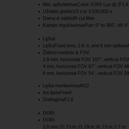
Min. apšvietimas
Color: 0.005 Lux @ (F1.6
Užrakto greitis
1/3 s to 1/100,000 s
Diena & naktis
IR cut filter
Kampo reguliavimas
Pan: 0° to 360°, tilt: 0
Lęšiai
Lęšių
Fixed lens, 2.8, 4, and 6 mm optional
Židinio nuotolis & FOV
2.8 mm, horizontal FOV 107°, vertical FO
4 mm, horizontal FOV 87°, vertical FOV 4
6 mm, horizontal FOV 54°, vertical FOV 2
Lęšio montavimas
M12
Iris tipas
Fixed
Diafragma
F1.6
DORI
DORI
2.8 mm: D: 73 m, O: 29 m, R: 15 m, I: 7 m