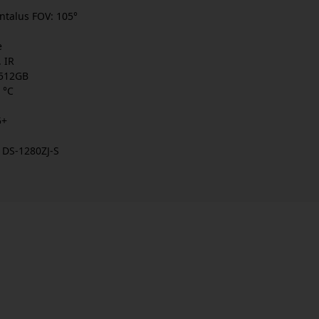
ntalus FOV: 105°
e
 IR
 512GB
 °C
5+
: DS-1280ZJ-S