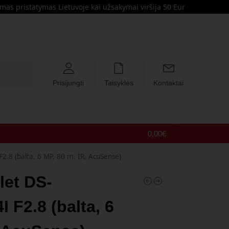
s pristatymas Lietuvoje kai užsakymai viršija 50 Eur
Ieškoti
Prisijungti
Taisyklės
Kontaktai
0,00
€
0
2.8 (balta, 6 MP, 80 m. IR, AcuSense)
let DS-
 F2.8 (balta, 6