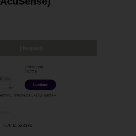
, AcuSense)
Į krepšelį
Įmokos dydis
28,77
€
+
12
mėn.
Skaičiuoti
72
mėn.
ė palūkanų norma –
13,90
%
, sutarties sudarymo mokestis -
3,00
%, mėnesio sutarti
 +370 65528395