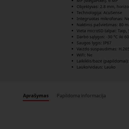
MP (MegaPixel): 6 MP
Objektyvas: 2.8 mm, horizo
Technologija: AcuSense
Integruotas mikrofonas: N
Naktinis pašvietimas: 80 m.
Vieta microSD talpai: Taip,
Darbo sąlygos: -30 °C iki 60
Saugos lygis: IP67
Vaizdo suspaudimas: H.26
WiFi: Ne
Laikiklis/bazė (papildomai)
Lauko/vidaus: Lauko
Aprašymas
Papildoma informacija