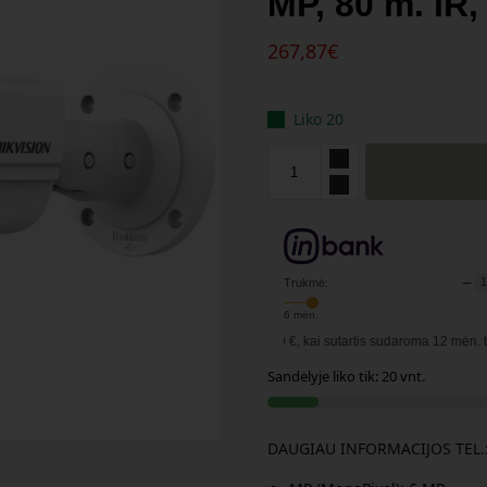
MP, 80 m. IR
267,87
€
Liko 20
−
Trukmė:
6
mėn.
Pavyzdžiui, skolinantis
300,00
€, kai sutartis sudaroma
12
mėn. terminui, metin
Sandėlyje liko tik: 20 vnt.
DAUGIAU INFORMACIJOS TEL.: