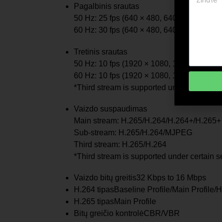
Pagalbinis srautas
50 Hz: 25 fps (640 × 480, 640 × 360)
60 Hz: 30 fps (640 × 480, 640 × 360)
Tretinis srautas
50 Hz: 10 fps (1920 × 1080, 1280 × 720, 6
60 Hz: 10 fps (1920 × 1080, 1280 × 720, 6
*Third stream is supported under certain se
Vaizdo suspaudimas
Main stream: H.265/H.264/H.264+/H.265+
Sub-stream: H.265/H.264/MJPEG
Third stream: H.265/H.264
*Third stream is supported under certain se
Vaizdo bitų greitis
32 Kbps to 16 Mbps
H.264 tipas
Baseline Profile/Main Profile/H
H.265 tipas
Main Profile
Bitų greičio kontrolė
CBR/VBR