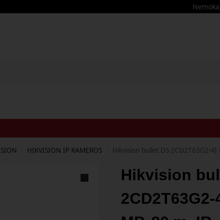
Nemokama
ISION
HIKVISION IP KAMEROS
Hikvision bullet DS-2CD2T63G2-4I F
/
/
Hikvision bul
2CD2T63G2-4I