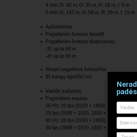
4 mm: D: 90 m, O: 35 m, R: 18 m, I: 9 m
6 mm: D: 147 m, O: 58 m, R: 29 m, I: 15 m
Apšvietimas
Pagalbinės šviesos tipas
IR
Pagalbinės šviesos diapozonas
-2I: up to 60 m
-4I: up to 80 m
Išmani pagalbinė šviesa
Yes
IR bangų ilgis
850 nm
Nerad
padės
Vaizdo įrašymas
Pagrindinis srautas
50 Hz: 20 fps (3200 × 1800)
25 fps (2688 × 1520, 1920 × 1080, 1280 ×
60 Hz: 20 fps (3200 × 1800)
30 fps (2688 × 1520, 1920 × 1080, 1280 ×