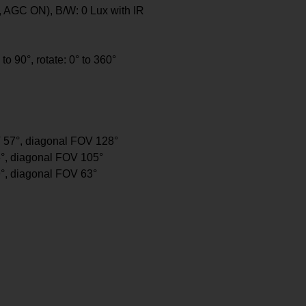
, AGC ON), B/W: 0 Lux with IR
° to 90°, rotate: 0° to 360°
V 57°, diagonal FOV 128°
6°, diagonal FOV 105°
9°, diagonal FOV 63°