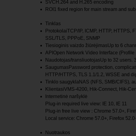
SVC
H.264 and H.265 encoding
ROI
1 fixed region for main stream and su
Tinklas
Protokolai
TCP/IP, ICMP, HTTP, HTTPS, F
SSL/TLS, PPPoE, SNMP
Tiesioginis vaizdo žiūrėjimas
Up to 6 chan
API
Open Network Video Interface (Profile 
Naudotojas/transliuotojas
Up to 32 users. 3
Saugumas
Password protection, complicate
HTTP/HTTPS, TLS 1.1/1.2, WSSE and diges
Tinklo saugykla
NAS (NFS, SMB/CIFS), au
Klientas
iVMS-4200, Hik-Connect, Hik-Cen
Internetinė naršyklė
Plug-in required live view: IE 10, IE 11
Plug-in free live view : Chrome 57.0+, Fir
Local service: Chrome 57.0+, Firefox 52.0
Nuotraukos