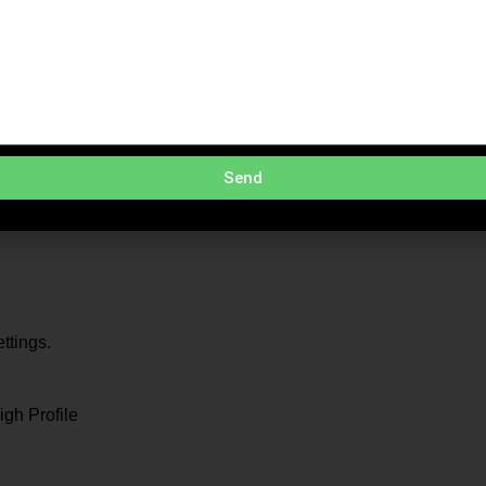
40 × 480, 640 × 360)
40 × 480, 640 × 360)
Send
ttings.
ttings.
igh Profile