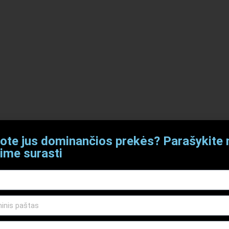
ote jus dominančios prekės? Parašykit
ime surasti
 720)
 720)