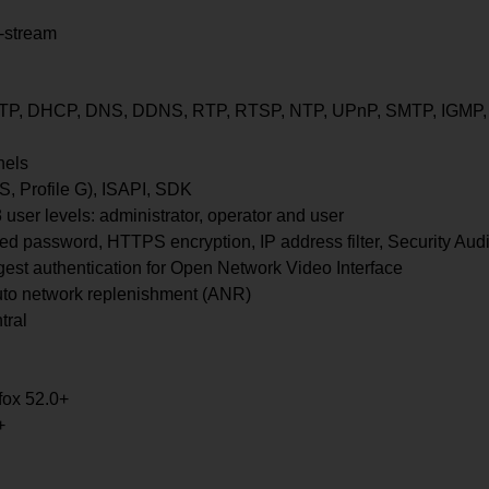
b-stream
TP, DHCP, DNS, DDNS, RTP, RTSP, NTP, UPnP, SMTP, IGMP, 80
nels
S, Profile G), ISAPI, SDK
 user levels: administrator, operator and user
d password, HTTPS encryption, IP address filter, Security Audit
t authentication for Open Network Video Interface
to network replenishment (ANR)
tral
efox 52.0+
+