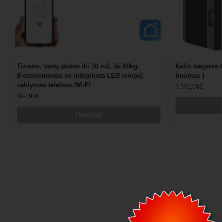
Tiziano, vartų plotas iki 10 m2, iki 60kg.
Kelio barjeras
(Fotoelementai su integruota LED lempa)
buomas )
valdymas telefonu Wi-Fi
1.510,00
€
397,99
€
Į krepšelį