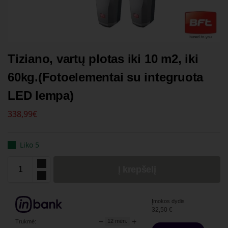
Tiziano, vartų plotas iki 10 m2, iki
60kg.(Fotoelementai su integruota
LED lempa)
338,99
€
Liko 5
Į krepšelį
Įmokos dydis
32,50
€
−
+
12
mėn.
Trukmė: