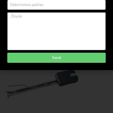
vėl atsidaro.Įdiegta sistema apsaugo nuo žalos padarymo
žmonėms arba daiktams.
Aprašymas
Send