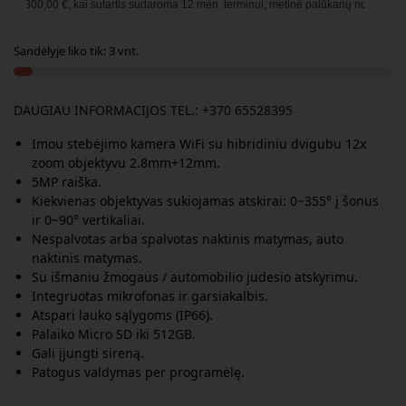
300,00
€, kai sutartis sudaroma
12
mėn. terminui, metinė palūkanų norma –
13,90
Sandėlyje liko tik: 3 vnt.
DAUGIAU INFORMACIJOS TEL.: +370 65528395
Imou stebėjimo kamera WiFi su hibridiniu dvigubu 12x
zoom objektyvu 2.8mm+12mm.
5MP raiška.
Kiekvienas objektyvas sukiojamas atskirai: 0~355° į šonus
ir 0~90° vertikaliai.
Nespalvotas arba spalvotas naktinis matymas, auto
naktinis matymas.
Su išmaniu žmogaus / automobilio judesio atskyrimu.
Integruotas mikrofonas ir garsiakalbis.
Atspari lauko sąlygoms (IP66).
Palaiko Micro SD iki 512GB.
Gali įjungti sireną.
Patogus valdymas per programėlę.