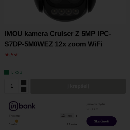
IMOU kamera Cruiser Z 5MP IPC-
S7DP-5M0WEZ 12x zoom WiFi
66,55
€
Liko 3
Į krepšelį
Įmokos dydis
28,77
€
−
+
12
mėn.
Trukmė:
Skaičiuoti
6
mėn.
72
mėn.