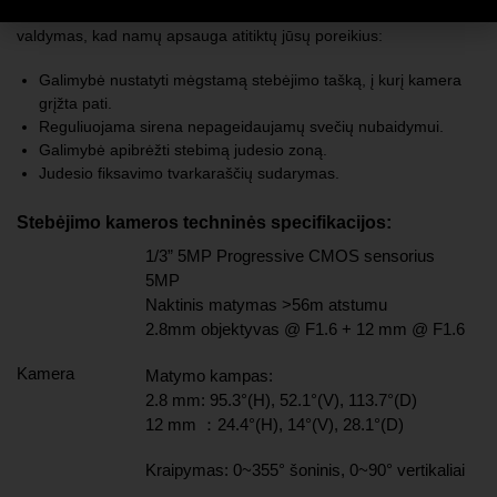
Su Cruiser Z apsaugokite savo namus išmaniai
. Parastas
valdymas, kad namų apsauga atitiktų jūsų poreikius:
Galimybė nustatyti mėgstamą stebėjimo tašką, į kurį kamera
grįžta pati.
Reguliuojama sirena nepageidaujamų svečių nubaidymui.
Galimybė apibrėžti stebimą judesio zoną.
Judesio fiksavimo tvarkaraščių sudarymas.
Stebėjimo kameros techninės specifikacijos:
1/3” 5MP Progressive CMOS sensorius
5MP
Naktinis matymas >56m atstumu
2.8mm objektyvas @ F1.6 + 12 mm @ F1.6
Kamera
Matymo kampas:
2.8 mm: 95.3°(H), 52.1°(V), 113.7°(D)
12 mm ：24.4°(H), 14°(V), 28.1°(D)
Kraipymas: 0~355° šoninis, 0~90° vertikaliai