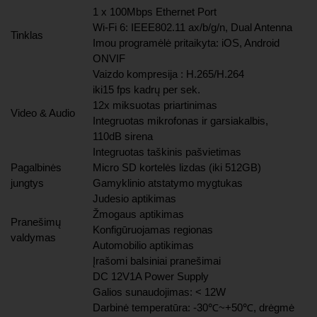
1 x 100Mbps Ethernet Port
Wi-Fi 6: IEEE802.11 ax/b/g/n, Dual Antenna
Tinklas
Imou programėlė pritaikyta: iOS, Android
ONVIF
Vaizdo kompresija : H.265/H.264
iki15 fps kadrų per sek.
12x miksuotas priartinimas
Video & Audio
Integruotas mikrofonas ir garsiakalbis,
110dB sirena
Integruotas taškinis pašvietimas
Pagalbinės
Micro SD kortelės lizdas (iki 512GB)
jungtys
Gamyklinio atstatymo mygtukas
Judesio aptikimas
Žmogaus aptikimas
Pranešimų
Konfigūruojamas regionas
valdymas
Automobilio aptikimas
Įrašomi balsiniai pranešimai
DC 12V1A Power Supply
Galios sunaudojimas: < 12W
Darbinė temperatūra: -30℃~+50℃, drėgmė