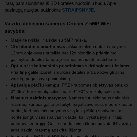
įrašų parsisiuntimas iš SD kortelės nuotoliniu būdu. Apie
paslaugą daugiau sužinokite
STRAIPSNYJE
.
Vaizdo stebėjimo kameros Cruiser Z 5MP WiFi
savybės:
Matykite ryškiai ir aiškiai su
5MP
raiška.
12x hibridinis priartinimas
aiškiam tolimų detalių matymui.
12mm objektyvas suteikia net 12x hibridinio priartinimo
galimybę, detalės tampa įžiūrimos net iš 56 m atstumo.
Optinis ir skaitmeninis priartinimas skirtingiems tikslams
.
Priartinę galite įžiūrėti smulkias detales arba apžvelgti pilną
vaizdą, pagal savo pasirinkimą.
Apžvalga plačiu kampu.
PTZ kraipomas objektyvas palaiko
0°-355° horizontalų sukiojimą ir 0°-90° vertikalų sukiojimą.
Išmanus naktinis matymas
. Kamera turi skirtingus naktinius
režimus, kuriuos galite pritaikyti pagal savo norą ir poreikius: ar
norite, kad naktinis matymas visą laiką išliktų spalvotas, ar
norite įjungti visas spalvas tik tada, kai įvyksta įvykis ir taip
pataupyti energiją. Galite naudoti vien tik nespalvotą IR vaizdą
arba naktinį matymą apskritai išjungti.
Integruotas IMOU SENSE™ dirbtinio intelekto algoritmas, su