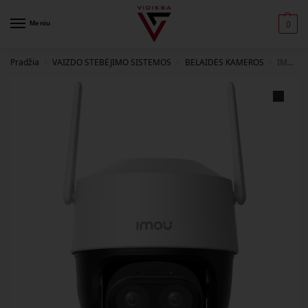
Meniu
0
Pradžia
VAIZDO STEBĖJIMO SISTEMOS
BELAIDĖS KAMEROS
IMOU kamera Cruiser Z 5MP IPC-S7DP-5M0WEZ 12x zoom WiFi
/
/
/