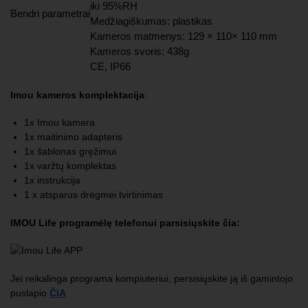
iki 95%RH
Bendri parametrai
Medžiagiškumas: plastikas
Kameros matmenys: 129 × 110× 110 mm
Kameros svoris: 438g
CE, IP66
Imou kameros komplektacija
:
1x Imou kamera
1x maitinimo adapteris
1x šablonas gręžimui
1x varžtų komplektas
1x instrukcija
1 x atsparus drėgmei tvirtinimas
IMOU Life programėlę telefonui parsisiųskite čia:
Jei reikalinga programa kompiuteriui, persisiųskite ją iš gamintojo
puslapio
ČIA