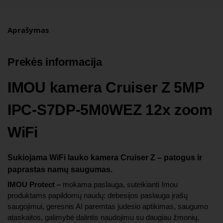
Aprašymas
Prekės informacija
IMOU kamera Cruiser Z 5MP
IPC-S7DP-5M0WEZ 12x zoom
WiFi
Sukiojama WiFi lauko kamera Cruiser Z – patogus ir
paprastas namų saugumas.
IMOU Protect –
mokama paslauga, suteikianti Imou
produktams papildomų naudų: debesijos paslauga įrašų
saugojimui, geresnis AI paremtas judesio aptikimas, saugumo
ataskaitos, galimybė dalintis naudojimu su daugiau žmonių,