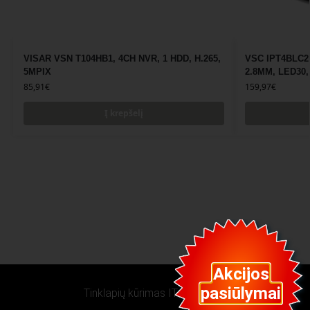
VISAR VSN T104HB1, 4CH NVR, 1 HDD, H.265,
VSC IPT4BLC2
5MPIX
2.8MM, LED30
85,91
€
159,97
€
Į krepšelį
Akcijos
pasiūlymai
Tinklapių kūrimas IT VERSLAS