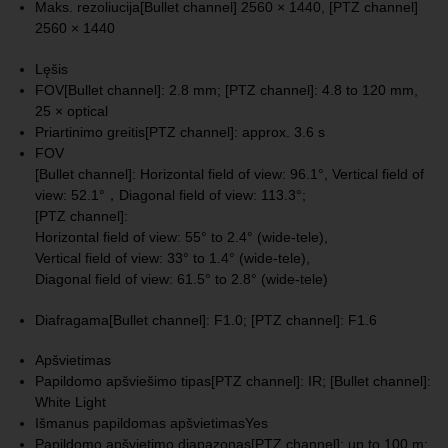
Maks. rezoliucija
[Bullet channel] 2560 × 1440, [PTZ channel]
2560 × 1440
Lęšis
FOV
[Bullet channel]: 2.8 mm; [PTZ channel]: 4.8 to 120 mm,
25 × optical
Priartinimo greitis
[PTZ channel]: approx. 3.6 s
FOV
[Bullet channel]: Horizontal field of view: 96.1°, Vertical field of
view: 52.1°，Diagonal field of view: 113.3°;
[PTZ channel]:
Horizontal field of view: 55° to 2.4° (wide-tele),
Vertical field of view: 33° to 1.4° (wide-tele),
Diagonal field of view: 61.5° to 2.8° (wide-tele)
Diafragama
[Bullet channel]: F1.0; [PTZ channel]: F1.6
Apšvietimas
Papildomo apšviešimo tipas
[PTZ channel]: IR; [Bullet channel]:
White Light
Išmanus papildomas apšvietimas
Yes
Papildomo apšvietimo diapazonas
[PTZ channel]: up to 100 m;