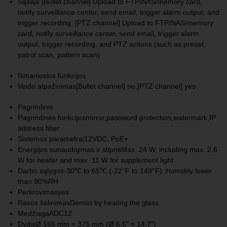
Sąsaja
[Bullet channel] Upload to FTP/NAS/memory card,
notify surveillance center, send email, trigger alarm output, and
trigger recording, [PTZ channel] Upload to FTP/NAS/memory
card, notify surveillance center, send email, trigger alarm
output, trigger recording, and PTZ actions (such as preset,
patrol scan, pattern scan)
Išmaniosios funkcijos
Veido atpažinimas
[Bullet channel] no,[PTZ channel] yes
Pagrindinis
Pagrindinės funkcijos
mirror,password protection,watermark,IP
address filter
Sistemos parametrai
12VDC, PoE+
Energijos sunaudojimas ir stipris
Max. 24 W, including max. 2.6
W for heater and max. 11 W for supplement light
Darbo sąlygos
-30℃ to 65℃ (-22°F to 149°F) ;humidity lower
than 90%RH
Perkrovimas
yes
Rasos šalinimas
Demist by heating the glass
Medžiaga
ADC12
Dydis
Ø 166 mm × 375 mm (Ø 6.5″ × 14.7″)