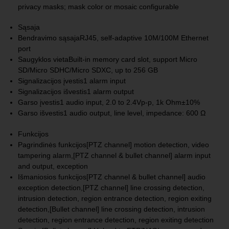
privacy masks; mask color or mosaic configurable
Sąsaja
Bendravimo sąsaja
RJ45, self-adaptive 10M/100M Ethernet
port
Saugyklos vieta
Built-in memory card slot, support Micro
SD/Micro SDHC/Micro SDXC, up to 256 GB
Signalizacijos įvestis
1 alarm input
Signalizacijos išvestis
1 alarm output
Garso įvestis
1 audio input, 2.0 to 2.4Vp-p, 1k Ohm±10%
Garso išvestis
1 audio output, line level, impedance: 600 Ω
Funkcijos
Pagrindinės funkcijos
[PTZ channel] motion detection, video
tampering alarm,[PTZ channel & bullet channel] alarm input
and output, exception
Išmaniosios funkcijos
[PTZ channel & bullet channel] audio
exception detection,[PTZ channel] line crossing detection,
intrusion detection, region entrance detection, region exiting
detection,[Bullet channel] line crossing detection, intrusion
detection, region entrance detection, region exiting detection