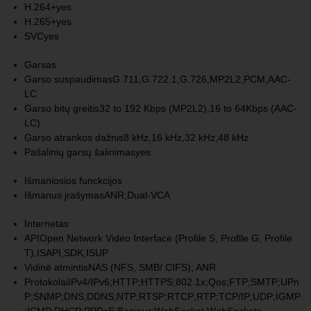
H.264+
yes
H.265+
yes
SVC
yes
Garsas
Garso suspaudimas
G.711,G.722.1,G.726,MP2L2,PCM,AAC-
LC
Garso bitų greitis
32 to 192 Kbps (MP2L2),16 to 64Kbps (AAC-
LC)
Garso atrankos dažnis
8 kHz,16 kHz,32 kHz,48 kHz
Pašalinių garsų šalinimas
yes
Išmaniosios funckcijos
Išmanus įrašymas
ANR;Dual-VCA
Internetas
API
Open Network Video Interface (Profile S, Profile G, Profile
T),ISAPI,SDK,ISUP
Vidinė atmintis
NAS (NFS, SMB/ CIFS); ANR
Protokolai
IPv4/IPv6;HTTP;HTTPS;802.1x;Qos;FTP;SMTP;UPn
P;SNMP;DNS;DDNS;NTP;RTSP;RTCP;RTP;TCP/IP;UDP;IGMP
;ICMP;DHCP;PPPoE;Bonjour;WebSocket;WebSockets