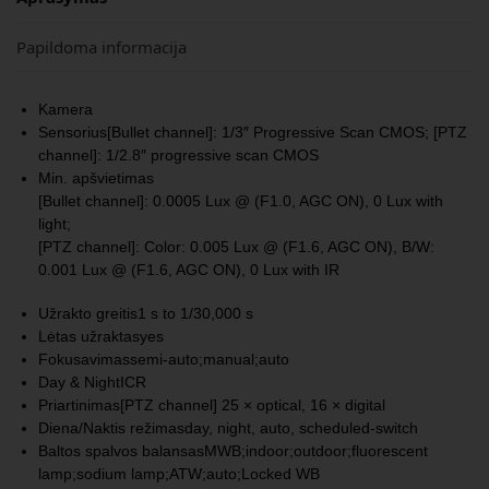
Papildoma informacija
Kamera
Sensorius
[Bullet channel]: 1/3″ Progressive Scan CMOS; [PTZ
channel]: 1/2.8″ progressive scan CMOS
Min. apšvietimas
[Bullet channel]: 0.0005 Lux @ (F1.0, AGC ON), 0 Lux with
light;
[PTZ channel]: Color: 0.005 Lux @ (F1.6, AGC ON), B/W:
0.001 Lux @ (F1.6, AGC ON), 0 Lux with IR
Užrakto greitis
1 s to 1/30,000 s
Lėtas užraktas
yes
Fokusavimas
semi-auto;manual;auto
Day & Night
ICR
Priartinimas
[PTZ channel] 25 × optical, 16 × digital
Diena/Naktis režimas
day, night, auto, scheduled-switch
Baltos spalvos balansas
MWB;indoor;outdoor;fluorescent
lamp;sodium lamp;ATW;auto;Locked WB