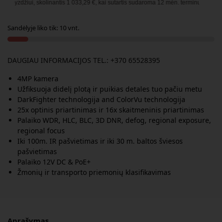
iui, skolinantis
1 033,29
€, kai sutartis sudaroma
12
mėn. terminui, metinė palūk
Sandėlyje liko tik: 10 vnt.
DAUGIAU INFORMACIJOS TEL.: +370 65528395
4MP kamera
Užfiksuoja didelį plotą ir puikias detales tuo pačiu metu
DarkFighter technologija and ColorVu technologija
25x optinis priartinimas ir 16x skaitmeninis priartinimas
Palaiko WDR, HLC, BLC, 3D DNR, defog, regional exposure,
regional focus
Iki 100m. IR pašvietimas ir iki 30 m. baltos šviesos
pašvietimas
Palaiko 12V DC & PoE+
Žmonių ir transporto priemonių klasifikavimas
Aprašymas