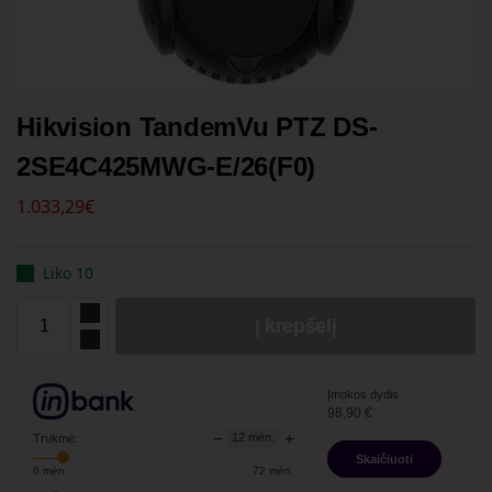
Hikvision TandemVu PTZ DS-
2SE4C425MWG-E/26(F0)
1.033,29
€
Liko 10
Į krepšelį
Įmokos dydis
98,90
€
−
+
12
mėn.
Trukmė:
Skaičiuoti
6
mėn.
72
mėn.