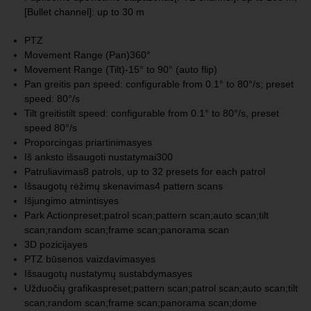
[Bullet channel]: up to 30 m
PTZ
Movement Range (Pan)
360°
Movement Range (Tilt)
-15° to 90° (auto flip)
Pan greitis
pan speed: configurable from 0.1° to 80°/s; preset
speed: 80°/s
Tilt greitis
tilt speed: configurable from 0.1° to 80°/s, preset
speed 80°/s
Proporcingas priartinimas
yes
Iš anksto išsaugoti nustatymai
300
Patruliavimas
8 patrols, up to 32 presets for each patrol
Išsaugotų rėžimų skenavimas
4 pattern scans
Išjungimo atmintis
yes
Park Action
preset;patrol scan;pattern scan;auto scan;tilt
scan;random scan;frame scan;panorama scan
3D pozicija
yes
PTZ būsenos vaizdavimas
yes
Išsaugotų nustatymų sustabdymas
yes
Užduočių grafikas
preset;pattern scan;patrol scan;auto scan;tilt
scan;random scan;frame scan;panorama scan;dome