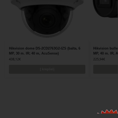
Hikvision dome DS-2CD2763G2-IZS (balta, 6
Hikvision bull
MP, 30 m. IR; 40 m, AcuSense)
MP, 40 m. IR, 
438,12
€
225,94
€
Į krepšelį