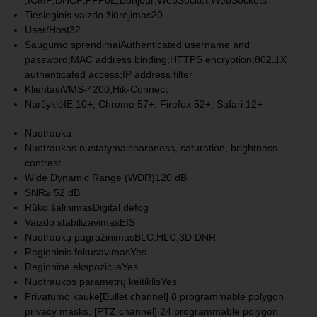
Tiesioginis vaizdo žiūrėjimas
20
User/Host
32
Saugumo sprendimai
Authenticated username and
password;MAC address binding;HTTPS encryption;802.1X
authenticated access;IP address filter
Klientas
iVMS-4200;Hik-Connect
Naršyklė
IE 10+, Chrome 57+, Firefox 52+, Safari 12+
Nuotrauka
Nuotraukos nustatymai
sharpness, saturation, brightness,
contrast
Wide Dynamic Range (WDR)
120 dB
SNR
≥ 52 dB
Rūko šalinimas
Digital defog
Vaizdo stabilizavimas
EIS
Nuotraukų pagražinimas
BLC,HLC,3D DNR
Regioninis fokusavimas
Yes
Regioninė ekspozicija
Yes
Nuotraukos parametrų keitiklis
Yes
Privatumo kaukė
[Bullet channel] 8 programmable polygon
privacy masks, [PTZ channel] 24 programmable polygon