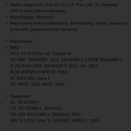
Darbo sąlygos
-30 °C to 60 °C (-22 °F to 140 °F). Humidity
95% or less (non-condensing)
Kalba
English, Ukrainian
Pagrindinės funkcijos
Heartbeat, anti-banding, mirror, password
protection, password reset via email
Patvirtinimai
EMC
FCC: 47 CFR Part 15, Subpart B
CE-EMC: EN 55032: 2015, EN 61000-3-2:2019, EN 61000-3-
3: 2013+A1:2019, EN 50130-4: 2011 +A1: 2014
RCM: AS/NZS CISPR 32: 2015
IC: ICES-003: Issue 7
KC: KN32: 2015, KN35: 2015
Saugumas
UL: UL 62368-1
CB: IEC 62368-1: 2014+A11
CE-LVD: EN 62368-1: 2014/A11: 2017
BIS: IS 13252 (Part 1): 2010/IEC 60950-1: 2005