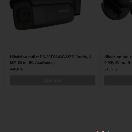
Hikvision bullet DS-2CD2646G2-IZS (juoda, 4
Hikvision bull
MP, 60 m. IR, AcuSense)
4 MP, 40 m. IR
448,87
€
218,95
€
Į krepšelį