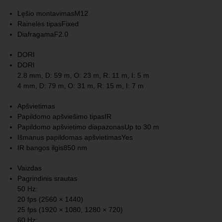
Lęšio montavimas
M12
Rainelės tipas
Fixed
Diafragama
F2.0
DORI
DORI
2.8 mm, D: 59 m, O: 23 m, R: 11 m, I: 5 m
4 mm, D: 79 m, O: 31 m, R: 15 m, I: 7 m
Apšvietimas
Papildomo apšviešimo tipas
IR
Papildomo apšvietimo diapazonas
Up to 30 m
Išmanus papildomas apšvietimas
Yes
IR bangos ilgis
850 nm
Vaizdas
Pagrindinis srautas
50 Hz:
20 fps (2560 × 1440)
25 fps (1920 × 1080, 1280 × 720)
60 Hz: