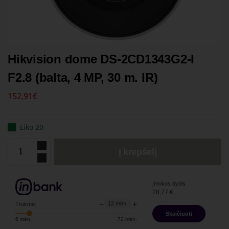
Hikvision dome DS-2CD1343G2-I
F2.8 (balta, 4 MP, 30 m. IR)
152,91
€
Liko 20
Į krepšelį
Įmokos dydis
28,77
€
−
+
12
mėn.
Trukmė:
Skaičiuoti
6
mėn.
72
mėn.