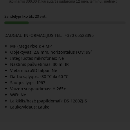
kolinantis
300,00
€, kai sutartis sudaroma
12
mėn. terminui, metinė palūkanų norm
Sandėlyje liko tik: 20 vnt.
DAUGIAU INFORMACIJOS TEL.: +370 65528395
MP (MegaPixel): 4 MP
Objektyvas: 2.8 mm, horizontalus FOV: 99°
Integruotas mikrofonas: Ne
Naktinis pašvietimas: 30 m. IR
Vieta microSD talpai: Ne
Darbo sąlygos: -30 °C iki 60 °C
Saugos lygis: IP67
Vaizdo suspaudimas: H.265+
WiFi: Ne
Laikiklis/bazė (papildomai): DS-1280ZJ-S
Lauko/vidaus: Lauko