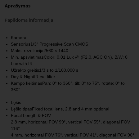
Aprašymas
Papildoma informacija
Kamera
Sensorius
1/3″ Progressive Scan CMOS
Maks. rezoliucija
2560 × 1440
Min. apšvietimas
Color: 0.01 Lux @ (F2.0, AGC ON), B/W: 0
Lux with IR
Užrakto greitis
1/3 s to 1/100,000 s
Day & Night
IR cut filter
Kampo keitimas
Pan: 0° to 360°, tilt: 0° to 75°, rotate: 0° to
360°
Lęšis
Lęšio tipas
Fixed focal lens, 2.8 and 4 mm optional
Focal Length & FOV
2.8 mm, horizontal FOV 99°, vertical FOV 55°, diagonal FOV
116°
4 mm, horizontal FOV 76°, vertical FOV 41°, diagonal FOV 90°