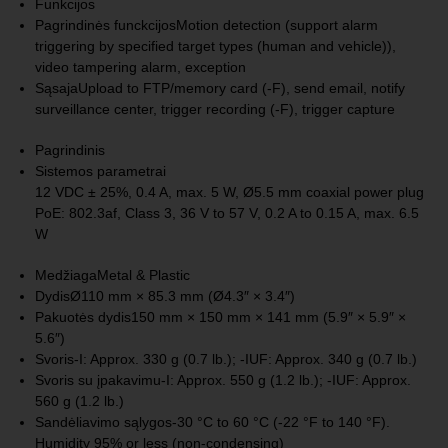
Funkcijos
Pagrindinės funckcijos
Motion detection (support alarm
triggering by specified target types (human and vehicle)),
video tampering alarm, exception
Sąsaja
Upload to FTP/memory card (-F), send email, notify
surveillance center, trigger recording (-F), trigger capture
Pagrindinis
Sistemos parametrai
12 VDC ± 25%, 0.4 A, max. 5 W, Ø5.5 mm coaxial power plug
PoE: 802.3af, Class 3, 36 V to 57 V, 0.2 A to 0.15 A, max. 6.5
W
Medžiaga
Metal & Plastic
Dydis
Ø110 mm × 85.3 mm (Ø4.3″ × 3.4″)
Pakuotės dydis
150 mm × 150 mm × 141 mm (5.9″ × 5.9″ ×
5.6″)
Svoris
-I: Approx. 330 g (0.7 lb.); -IUF: Approx. 340 g (0.7 lb.)
Svoris su įpakavimu
-I: Approx. 550 g (1.2 lb.); -IUF: Approx.
560 g (1.2 lb.)
Sandėliavimo sąlygos
-30 °C to 60 °C (-22 °F to 140 °F).
Humidity 95% or less (non-condensing)