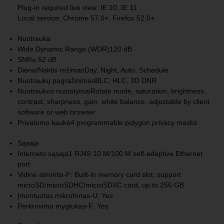
Plug-in required live view: IE 10, IE 11
Local service: Chrome 57.0+, Firefox 52.0+
Nuotrauka
Wide Dynamic Range (WDR)
120 dB
SNR
≥ 52 dB
Diena/Naktis režimas
Day, Night, Auto, Schedule
Nuotraukų pagražinimas
BLC, HLC, 3D DNR
Nuotraukos nustatymai
Rotate mode, saturation, brightness,
contrast, sharpness, gain, white balance, adjustable by client
software or web browser
Privatumo kaukė
4 programmable polygon privacy masks
Sąsaja
Interneto sąsaja
1 RJ45 10 M/100 M self-adaptive Ethernet
port
Vidinė atmintis
-F: Built-in memory card slot, support
microSD/microSDHC/microSDXC card, up to 256 GB
Įmontuotas mikrofonas
-U: Yes
Perkrovimo mygtukas
-F: Yes