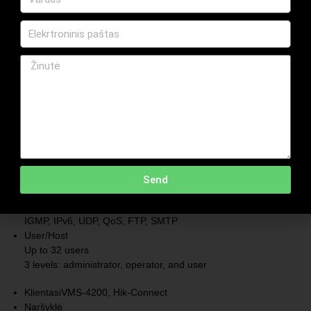
Garso suspaudimas
-U:
G.711ulaw/G.711alaw/G.722.1/G.726/MP2L2/PCM/AAC-LC
Garso bitų greitis
-U: 64 Kbps (G.711 ulaw)/64 Kbps (G.711
alaw)/16 Kbps (G.722.1)/16 Kbps (G.726)/32 to 160 Kbps
(MP2L2)/16 to 64 Kbps (AAC-LC)
Internetas
Saugumas
Password protection, complicated password,
watermark, basic and digest authentication for HTTP, WSSE
and digest authentication for Open Network Video Interface,
security audit log, host authentication (MAC address)
Tiesioginis vaizdo žiūrėjimas
Up to 6 channels
API
Open Network Video Interface (Profile S, Profile T, Profile G
Send
(only -F model supports)), ISAPI, SDK
Protokolai
TCP/IP, ICMP, DHCP, DNS, HTTP, RTP, RTSP, NTP,
IGMP, IPv6, UDP, QoS, FTP, SMTP
User/Host
Up to 32 users
3 levels: administrator, operator, and user
Klientas
iVMS-4200, Hik-Connect
Naršyklė