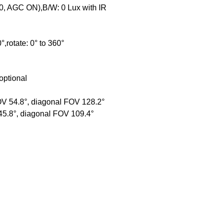
0, AGC ON),B/W: 0 Lux with IR
0°,rotate: 0° to 360°
optional
FOV 54.8°, diagonal FOV 128.2°
 45.8°, diagonal FOV 109.4°