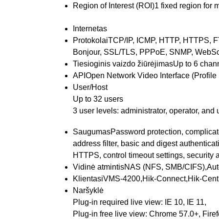
Region of Interest (ROI)
1 fixed region for
Internetas
Protokolai
TCP/IP, ICMP, HTTP, HTTPS, F
Bonjour, SSL/TLS, PPPoE, SNMP, WebSo
Tiesioginis vaizdo žiūrėjimas
Up to 6 chan
API
Open Network Video Interface (Profile 
User/Host
Up to 32 users
3 user levels: administrator, operator, and 
Saugumas
Password protection, complic
address filter, basic and digest authent
HTTPS, control timeout settings, security 
Vidinė atmintis
NAS (NFS, SMB/CIFS),Aut
Klientas
iVMS-4200,Hik-Connect,Hik-Cent
Naršyklė
Plug-in required live view: IE 10, IE 11,
Plug-in free live view: Chrome 57.0+, Fire