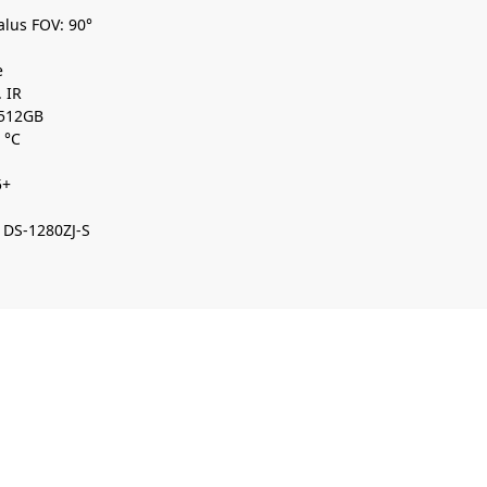
alus FOV:
90
°
e
 IR
 512GB
 °C
5+
: DS-1280ZJ-S