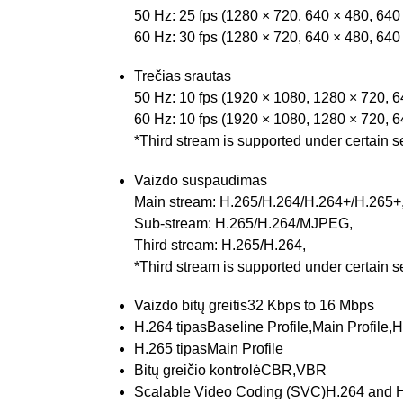
50 Hz: 25 fps (1280 × 720, 640 × 480, 640
60 Hz: 30 fps (1280 × 720, 640 × 480, 640
Trečias srautas
50 Hz: 10 fps (1920 × 1080, 1280 × 720, 6
60 Hz: 10 fps (1920 × 1080, 1280 × 720, 6
*Third stream is supported under certain se
Vaizdo suspaudimas
Main stream: H.265/H.264/H.264+/H.265+
Sub-stream: H.265/H.264/MJPEG,
Third stream: H.265/H.264,
*Third stream is supported under certain se
Vaizdo bitų greitis
32 Kbps to 16 Mbps
H.264 tipas
Baseline Profile,Main Profile,H
H.265 tipas
Main Profile
Bitų greičio kontrolė
CBR,VBR
Scalable Video Coding (SVC)
H.264 and 