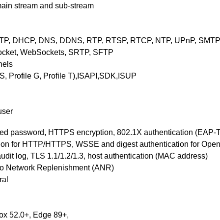
 main stream and sub-stream
TP, DHCP, DNS, DDNS, RTP, RTSP, RTCP, NTP, UPnP, SMTP, I
cket, WebSockets, SRTP, SFTP
nels
S, Profile G, Profile T),ISAPI,SDK,ISUP
user
ated password, HTTPS encryption, 802.1X authentication (EAP
ication for HTTP/HTTPS, WSSE and digest authentication for Op
audit log, TLS 1.1/1.2/1.3, host authentication (MAC address)
o Network Replenishment (ANR)
ral
fox 52.0+, Edge 89+,