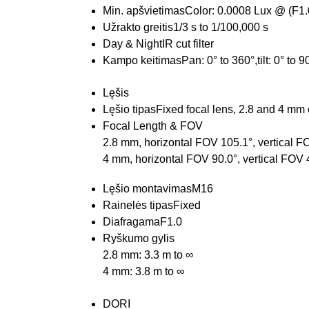
Min. apšvietimas
Color: 0.0008 Lux @ (F1.
Užrakto greitis
1/3 s to 1/100,000 s
Day & Night
IR cut filter
Kampo keitimas
Pan: 0° to 360°,tilt: 0° to 9
Lęšis
Lęšio tipas
Fixed focal lens, 2.8 and 4 mm 
Focal Length & FOV
2.8 mm, horizontal FOV 105.1°, vertical 
4 mm, horizontal FOV 90.0°, vertical FOV
Lęšio montavimas
M16
Rainelės tipas
Fixed
Diafragama
F1.0
Ryškumo gylis
2.8 mm: 3.3 m to ∞
4 mm: 3.8 m to ∞
DORI