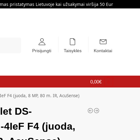
s pristatymas Lietuvoje kai užsakymai viršija 50 Eur
Ieškoti
Prisijungti
Taisyklės
Kontaktai
0,00
€
0
eF F4 (juoda, 8 MP, 80 m. IR, AcuSense)
let DS-
4IeF F4 (juoda,