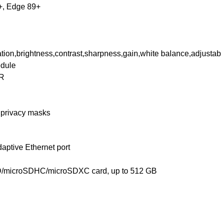
0+, Edge 89+
tion,brightness,contrast,sharpness,gain,white balance,adjustab
edule
R
 privacy masks
aptive Ethernet port
oSD/microSDHC/microSDXC card, up to 512 GB