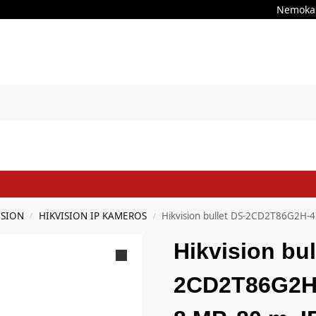
Nemokama
ISION
HIKVISION IP KAMEROS
Hikvision bullet DS-2CD2T86G2H-4I
/
/
Hikvision bul
2CD2T86G2H-