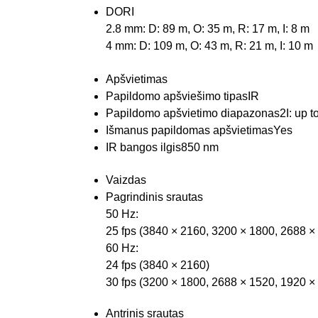
DORI
2.8 mm: D: 89 m, O: 35 m, R: 17 m, I: 8 m
4 mm: D: 109 m, O: 43 m, R: 21 m, I: 10 m
Apšvietimas
Papildomo apšviešimo tipas
IR
Papildomo apšvietimo diapazonas
2I: up t
Išmanus papildomas apšvietimas
Yes
IR bangos ilgis
850 nm
Vaizdas
Pagrindinis srautas
50 Hz:
25 fps (3840 × 2160, 3200 × 1800, 2688 ×
60 Hz:
24 fps (3840 × 2160)
30 fps (3200 × 1800, 2688 × 1520, 1920 ×
Antrinis srautas