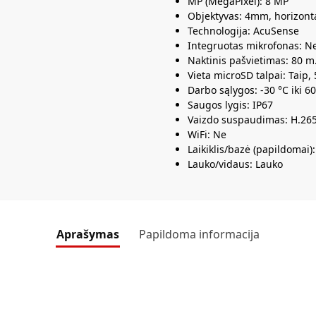
MP (MegaPixel): 8 MP
Objektyvas: 4mm, horizont
Technologija: AcuSense
Integruotas mikrofonas: N
Naktinis pašvietimas: 80 m.
Vieta microSD talpai: Taip,
Darbo sąlygos: -30 °C iki 60
Saugos lygis: IP67
Vaizdo suspaudimas: H.26
WiFi: Ne
Laikiklis/bazė (papildomai)
Lauko/vidaus: Lauko
Aprašymas
Papildoma informacija