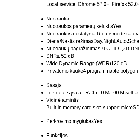
Local service: Chrome 57.0+, Firefox 52.
Nuotrauka
Nuotraukos parametrų keitiklis
Yes
Nuotraukos nustatymai
Rotate mode,satura
Diena/Naktis režimas
Day,Night,Auto,Sch
Nuotraukų pagražinimas
BLC,HLC,3D DN
SNR
≥ 52 dB
Wide Dynamic Range (WDR)
120 dB
Privatumo kaukė
4 programmable polygon
Sąsaja
Interneto sąsaja
1 RJ45 10 M/100 M self-ad
Vidinė atmintis
Built-in memory card slot, support micr
Perkrovimo mygtukas
Yes
Funkcijos