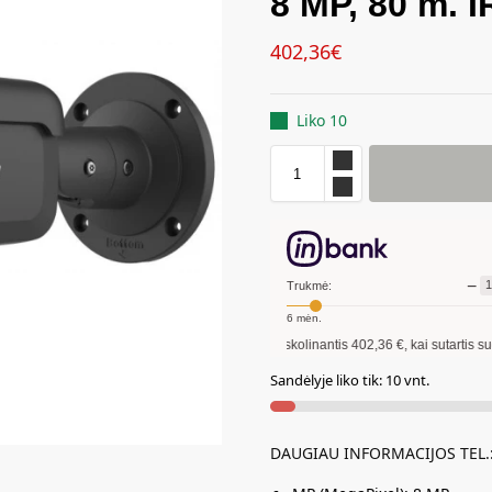
8 MP, 80 m. 
402,36
€
Liko 10
−
Trukmė:
6
mėn.
Pavyzdžiui, skolinantis
402,36
€, kai sutartis sudaroma
12
mėn
Sandėlyje liko tik: 10 vnt.
DAUGIAU INFORMACIJOS TEL.: