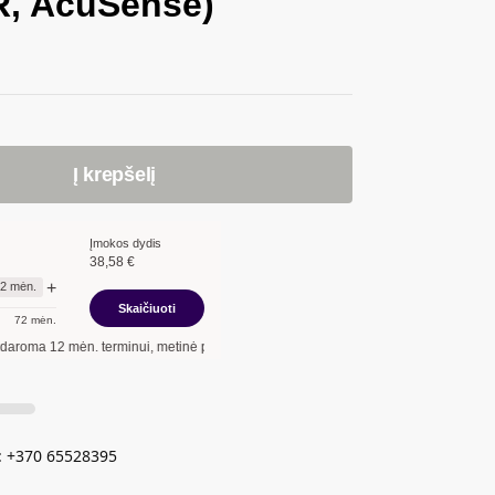
IR, AcuSense)
Į krepšelį
Įmokos dydis
38,58
€
+
12
mėn.
Skaičiuoti
72
mėn.
. terminui, metinė palūkanų norma –
13,90
%
, sutarties sudarymo mokestis -
3,00
%
 +370 65528395