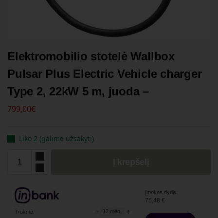
Elektromobilio stotelė Wallbox
Pulsar Plus Electric Vehicle charger
Type 2, 22kW 5 m, juoda –
799,00
€
Liko 2 (galime užsakyti)
Į krepšelį
Įmokos dydis
76,48
€
−
+
12
mėn.
Trukmė: