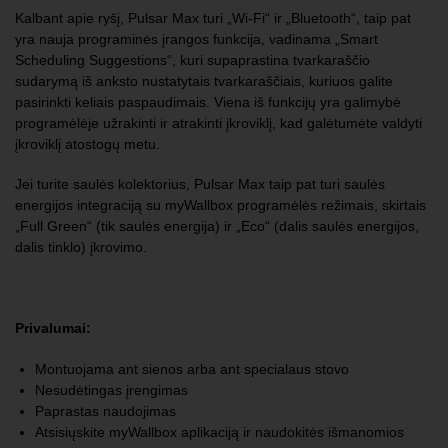
Kalbant apie ryšį, Pulsar Max turi „Wi-Fi“ ir „Bluetooth“, taip pat
yra nauja programinės įrangos funkcija, vadinama „Smart
Scheduling Suggestions“, kuri supaprastina tvarkaraščio
sudarymą iš anksto nustatytais tvarkaraščiais, kuriuos galite
pasirinkti keliais paspaudimais. Viena iš funkcijų yra galimybė
programėlėje užrakinti ir atrakinti įkroviklį, kad galėtumėte valdyti
įkroviklį atostogų metu.
Jei turite saulės kolektorius, Pulsar Max taip pat turi saulės
energijos integraciją su myWallbox programėlės režimais, skirtais
„Full Green“ (tik saulės energija) ir „Eco“ (dalis saulės energijos,
dalis tinklo) įkrovimo.
Privalumai:
Montuojama ant sienos arba ant specialaus stovo
Nesudėtingas įrengimas
Paprastas naudojimas
Atsisiųskite myWallbox aplikaciją ir naudokitės išmanomios