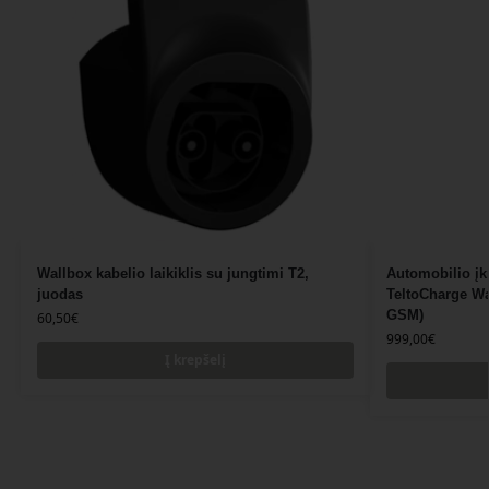
Wallbox kabelio laikiklis su jungtimi T2,
Automobilio įk
juodas
TeltoCharge Wal
GSM)
60,50
€
999,00
€
Į krepšelį