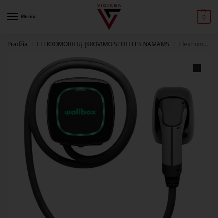
Meniu
0
Pradžia
ELEKROMOBILIŲ ĮKROVIMO STOTELĖS NAMAMS
Elektromobilio stotelė Wallbox Pulsar Plus Electric Vehicle charger Type 2, 22kW 5 m, juoda –
/
/