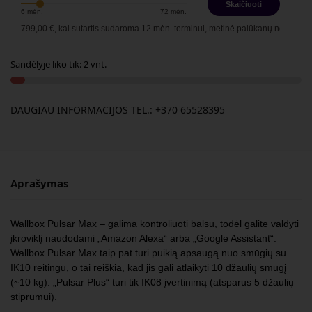
Skaičiuoti
6
mėn.
72
mėn.
s
799,00
€, kai sutartis sudaroma
12
mėn. terminui, metinė palūkanų norma –
12,90
Sandėlyje liko tik: 2 vnt.
DAUGIAU INFORMACIJOS TEL.: +370 65528395
Aprašymas
Wallbox Pulsar Max – galima kontroliuoti balsu, todėl galite valdyti
įkroviklį naudodami „Amazon Alexa“ arba „Google Assistant“.
Wallbox Pulsar Max taip pat turi puikią apsaugą nuo smūgių su
IK10 reitingu, o tai reiškia, kad jis gali atlaikyti 10 džaulių smūgį
(~10 kg). „Pulsar Plus“ turi tik IK08 įvertinimą (atsparus 5 džaulių
stiprumui).