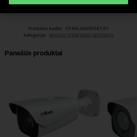
integruotas itin patogus ekranas su įdiegta intuityvia
programine įranga valdymui.
Produkto kodas:
CP.MA.00000587.01
Kategorija:
VAIZDO STEBĖJIMO SISTEMOS
Panašūs produktai