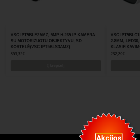
VSC IPT5BLE2AMZ, 5MP H.265 IP KAMERA
VSC IPT5BLC1
SU MOTORIZUOTU OBJEKTYVU, SD
2.8MM, LED30
KORTELĖ(VSC IPT5BLS3AMZ)
KLASIFIKAVIM
353,32
€
232,20
€
Į krepšelį
Akcijos